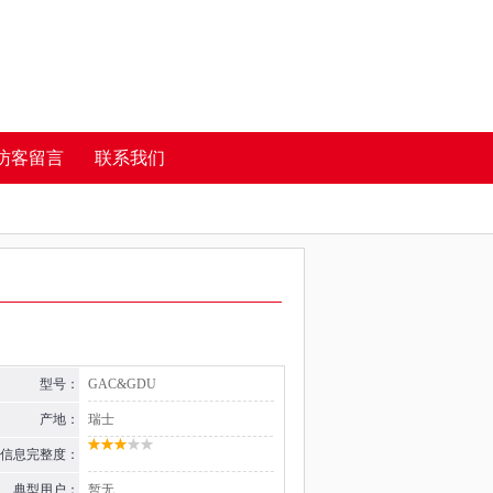
访客留言
联系我们
型号：
GAC&GDU
产地：
瑞士
信息完整度：
典型用户：
暂无