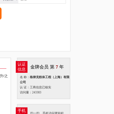
认证
金牌会员 第
7
年
信息
升/之
名 称：
格律克粉体工程（上海）有限
公司
认 证：工商信息已核实
访问量：243383
手机
扫一扫，手机访问更轻松