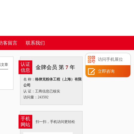
访客留言
联系我们
访问手机展位
认证
篇文章
金牌会员 第
7
年
信息
立即咨询
名 称：
格律克粉体工程（上海）有限
公司
认 证：工商信息已核实
访问量：243592
手机
扫一扫，手机访问更轻松
网站