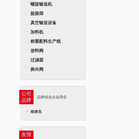
螺旋输送机
旋振筛
真空输送设备
加料机
称重配料生产线
放料阀
过滤器
换向阀
公司
品牌传达企业理念
品牌
格律克
友情