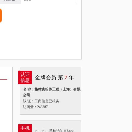
认证
金牌会员 第
7
年
信息
名 称：
格律克粉体工程（上海）有限
公司
认 证：工商信息已核实
访问量：243387
手机
扫一扫，手机访问更轻松