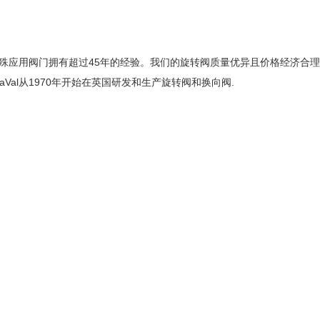
其他特殊应用阀门拥有超过45年的经验。我们的旋转阀质量优异且价格经济合
aVal从1970年开始在英国研发和生产旋转阀和换向阀.