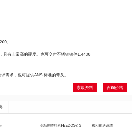
200。
，具有非常高的硬度。也可交付不锈钢铸件1.4408
6。如要求需求，也可提供ANSI标准的弯头。
索取资料
咨询价格
类
头
高精度喂料机FEEDOS® S
稀相输送系统