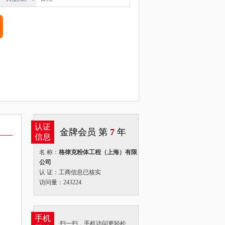
认证
金牌会员 第
7
年
信息
名 称：
格律克粉体工程（上海）有限
公司
认 证：工商信息已核实
访问量：243224
手机
扫一扫，手机访问更轻松