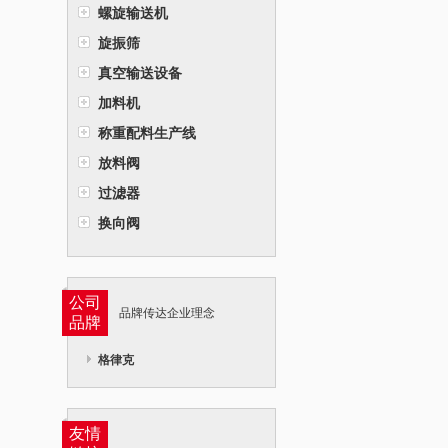
螺旋输送机
旋振筛
真空输送设备
加料机
称重配料生产线
放料阀
过滤器
换向阀
公司
品牌传达企业理念
品牌
格律克
友情